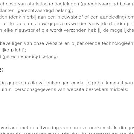
ehoeve van statistische doeleinden (gerechtvaardigd belang
klanten (gerechtvaardigd belang);
den (denk hierbij aan een nieuwsbrief of een aanbieding) om
f uit te breiden. Jouw gegevens worden verwijderd zodra jij je
 elke nieuwsbrief die wordt verzonden heb jij de mogelijkhei
beveiligen van onze website en bijbehorende technologieën
ijke plicht);
d (gerechtvaardigd belang).
s
n de gegevens die wij ontvangen omdat je gebruik maakt van
mula.nl persoonsgegevens van website bezoekers middels:
verband met de uitvoering van een overeenkomst. In die gev