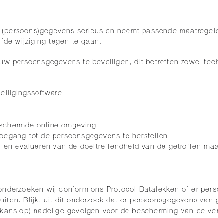
 (persoons)gegevens serieus en neemt passende maatregele
de wijziging tegen te gaan.
 persoonsgegevens te beveiligen, dit betreffen zowel tec
eiligingssoftware
eschermde online omgeving
toegang tot de persoonsgegevens te herstellen
n en evalueren van de doeltreffendheid van de getroffen ma
onderzoeken wij conform ons Protocol Datalekken of er per
luiten. Blijkt uit dit onderzoek dat er persoonsgegevens van g
e kans op) nadelige gevolgen voor de bescherming van de v