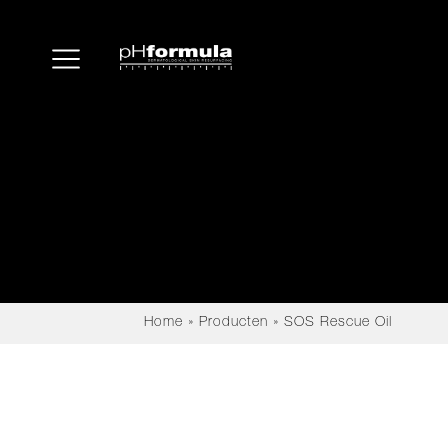
Home
»
Producten
»
SOS Rescue Oil