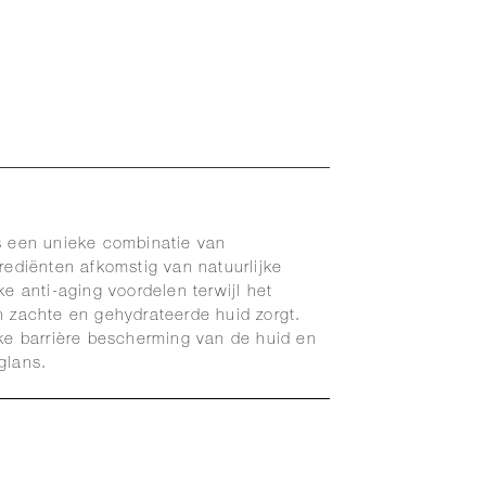
is een unieke combinatie van
grediënten afkomstig van natuurlijke
ke anti-aging voordelen terwijl het
n zachte en gehydrateerde huid zorgt.
jke barrière bescherming van de huid en
glans.