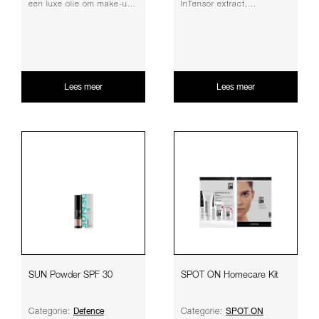
een luxe olie om make-up
InTensor extract,
te verwijderen terwijl de
Marshmallow etract en
huid gevoed...
Caffeïne die in synerg...
Lees meer
Lees meer
SUN Powder SPF 30
SPOT ON Homecare Kit
Defence
SPOT ON
Categorie:
Categorie: