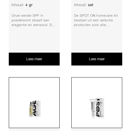
4 gr
set
Inhoud:
Inhoud:
Onze eerste SPF in
De SPOT ON homecare kit
poedervorm straalt van
bestaat uit een selectie
elegantie en eenvoud. De
producten voor alle
unieke formule van de
leeftijden om de acne-
S.U.N powder SPF30 he...
gevoelige huid geri...
Lees meer
Lees meer