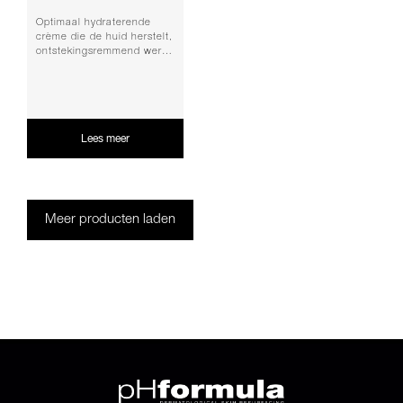
Optimaal hydraterende
crème die de huid herstelt,
ontstekingsremmend werkt
en antioxiderende
eigenschappen hee...
Lees meer
Meer producten laden