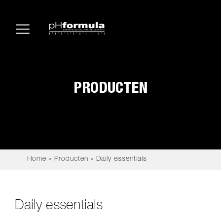
PRODUCTEN
Home
»
Producten
»
Daily essentials
Daily essentials