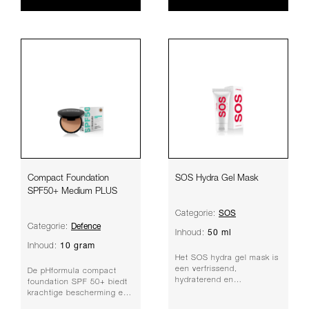
Compact Foundation
SOS Hydra Gel Mask
SPF50+ Medium PLUS
SOS
Categorie:
Defence
Categorie:
50 ml
Inhoud:
10 gram
Inhoud:
Het SOS hydra gel mask is
een verfrissend,
De pHformula compact
hydraterend en
foundation SPF 50+ biedt
verzachtend gelmasker,
krachtige bescherming en
dat de droge en
een natuurlijke dekking