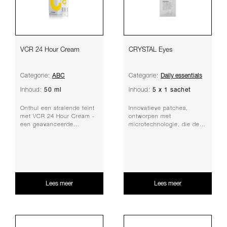
VCR 24 Hour Cream
CRYSTAL Eyes
ABC
Daily essentials
Categorie:
Categorie:
50 ml
5 x 1 sachet
Inhoud:
Inhoud:
Onthul een stralende teint
Innovatieve patches,
met VCR 24 Hour Cream -
ontworpen met
een geavanceerde
microtechnologie, die de
moisturizer die in harmonie
huid rond de ogen
met je huid we...
hydrateert, fijne lijntjes
verza...
Lees meer
Lees meer