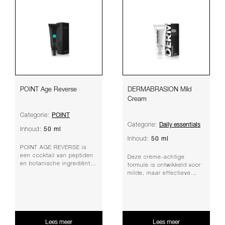
POINT Age Reverse
DERMABRASION Mild
Cream
POINT
Categorie:
Daily essentials
Categorie:
50 ml
Inhoud:
50 ml
Inhoud:
POINT AGE REVERSE is
een cocktail van peptiden
Deze crème-achtige
en botanische ingrediënten
formule is ontwikkeld voor
om zichtbare tekenen van
milde, maar effectieve
huidveroude...
huidvernieuwing.
Geformuleerd met een
com...
Lees meer
Lees meer