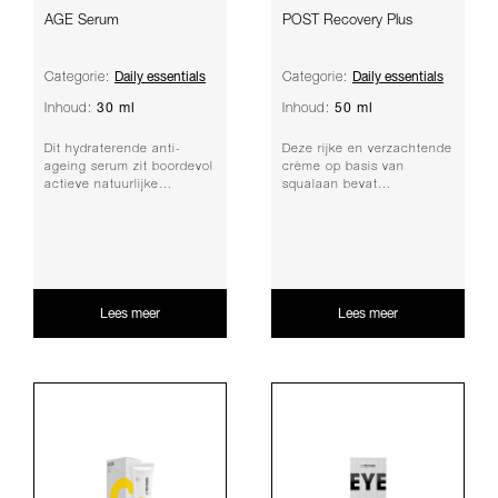
AGE Serum
POST Recovery Plus
Daily essentials
Daily essentials
Categorie:
Categorie:
30 ml
50 ml
Inhoud:
Inhoud:
Dit hydraterende anti-
Deze rijke en verzachtende
ageing serum zit boordevol
crème op basis van
actieve natuurlijke
squalaan bevat
biotechnologische
probiotische lysaten om de
ingrediënten die de mic...
natuurlijke afweer van...
Lees meer
Lees meer