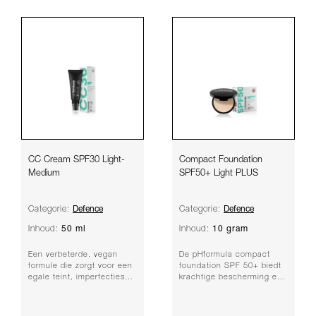
CC Cream SPF30 Light-
Compact Foundation
Medium
SPF50+ Light PLUS
Defence
Defence
Categorie:
Categorie:
50 ml
10 gram
Inhoud:
Inhoud:
Een verbeterde, vegan
De pHformula compact
formule die zorgt voor een
foundation SPF 50+ biedt
egale teint, imperfecties
krachtige bescherming en
helpt te verminderen en
een natuurlijke dekking
beschermt t...
met het Pro-Def...