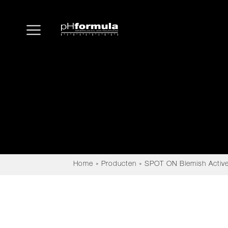
Home
»
Producten
»
SPOT ON Blemish Activ