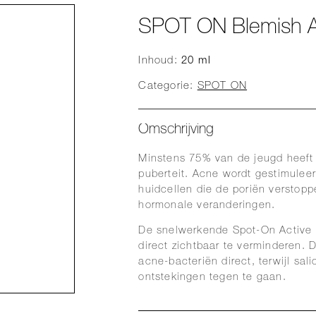
SPOT ON Blemish A
Inhoud:
20 ml
Categorie:
SPOT ON
Omschrijving
Minstens 75% van de jeugd heeft
puberteit. Acne wordt gestimulee
huidcellen die de poriën verstopp
hormonale veranderingen.
De snelwerkende Spot-On Active
direct zichtbaar te verminderen. D
acne-bacteriën direct, terwijl sali
ontstekingen tegen te gaan.