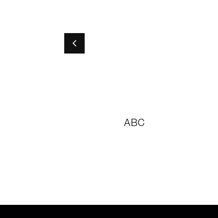
OT ON
ABC